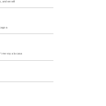
, and we will
 cago a
 i me voy a la casa