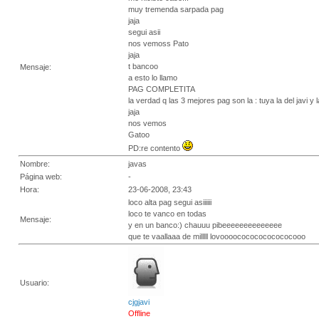
muy tremenda sarpada pag
jaja
segui asii
nos vemoss Pato
jaja
t bancoo
Mensaje:
a esto lo llamo
PAG COMPLETITA
la verdad q las 3 mejores pag son la : tuya la del javi y la
jaja
nos vemos
Gatoo
PD:re contento
Nombre:
javas
Página web:
-
Hora:
23-06-2008, 23:43
loco alta pag segui asiiiiii
loco te vanco en todas
Mensaje:
y en un banco:) chauuu pibeeeeeeeeeeeeee
que te vaallaaa de milllll lovoooocococococococooo
Usuario:
cjgjavi
Offline