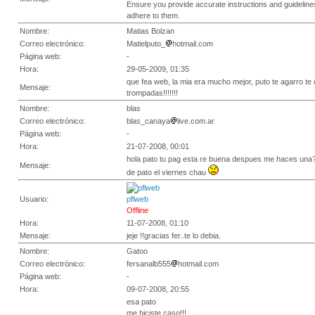
Ensure you provide accurate instructions and guidelines
adhere to them.
Nombre:
Matias Bolzan
Correo electrónico:
Matielputo_
hotmail.com
Página web:
-
Hora:
29-05-2009, 01:35
que fea web, la mia era mucho mejor, puto te agarro te
Mensaje:
trompadas!!!!!!!
Nombre:
blas
Correo electrónico:
blas_canaya
live.com.ar
Página web:
-
Hora:
21-07-2008, 00:01
hola pato tu pag esta re buena despues me haces una?
Mensaje:
de pato el viernes chau
Usuario:
pflweb
Offline
Hora:
11-07-2008, 01:10
Mensaje:
jeje !!gracias fer..te lo debia.
Nombre:
Gatoo
Correo electrónico:
fersanalb555
hotmail.com
Página web:
-
Hora:
09-07-2008, 20:55
esa pato
me hiciste caso!!!