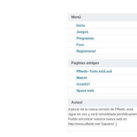
Menú
Inicio
Juegos
Programas
Foro
Registrarse!
Paginas amigas
Pflweb- Todo está acá
Matcin
Goat517
Space web
Aviso!
A pesar de la nueva versión de Pflweb, está
sigue en uso y será remodelada periódicamen
Puede encontrar nuestra nueva web en
http://www.pflweb.net/ Saludos! :)