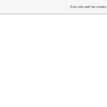
Este sitio web fue creado
PFLWEB
La web de PatricioNob