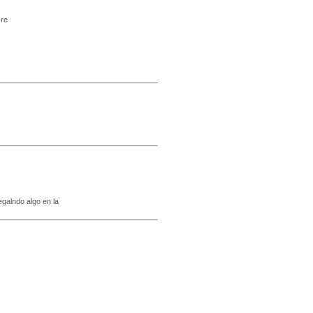
 re
egalndo algo en la