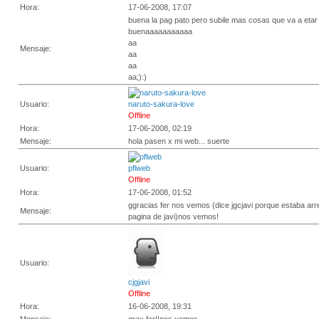
Hora:
17-06-2008, 17:07
buena la pag pato pero subile mas cosas que va a etar
buenaaaaaaaaaaa
aa
Mensaje:
aa
aa
aa;):)
Usuario:
naruto-sakura-love
Offline
Hora:
17-06-2008, 02:19
Mensaje:
hola pasen x mi web... suerte
Usuario:
pflweb
Offline
Hora:
17-06-2008, 01:52
ggracias fer nos vemos (dice jgcjavi porque estaba arr
Mensaje:
pagina de javi)nos vemos!
Usuario:
cjgjavi
Offline
Hora:
16-06-2008, 19:31