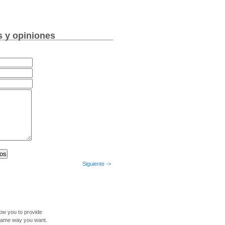
s y opiniones
Siguiente ->
llow you to provide
 same way you want.