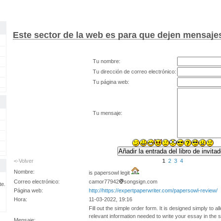
Este sector de la web es para que dejen mensaje
Tu nombre:
Tu dirección de correo electrónico:
Tu página web:
Tu mensaje:
<-Volver
1
2
3
4
Nombre:
is papersowl legit
Correo electrónico:
camor77942
songsign.com
te.
Página web:
http://https://expertpaperwriter.com/papersowl-review/
Hora:
11-03-2022, 19:16
Fill out the simple order form. It is designed simply to a
relevant information needed to write your essay in the
Mensaje: