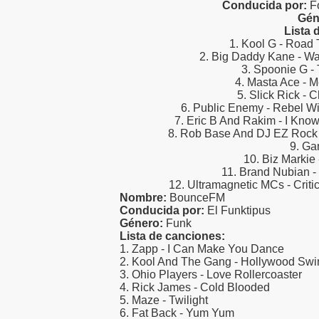
Conducida por:
Fo
Gén
Lista 
1. Kool G - Road
2. Big Daddy Kane - Wa
3. Spoonie G -
4. Masta Ace - 
5. Slick Rick - C
6. Public Enemy - Rebel W
7. Eric B And Rakim - I Kno
8. Rob Base And DJ EZ Rock 
9. Ga
10. Biz Markie
11. Brand Nubian 
12. Ultramagnetic MCs - Crit
Nombre:
BounceFM
Conducida por:
El Funktipus
Género:
Funk
Lista de canciones:
1. Zapp - I Can Make You Dance
2. Kool And The Gang - Hollywood Swi
3. Ohio Players - Love Rollercoaster
4. Rick James - Cold Blooded
5. Maze - Twilight
6. Fat Back - Yum Yum