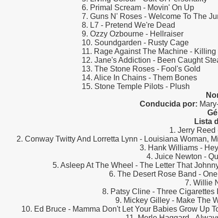
6. Primal Scream - Movin' On Up
7. Guns N' Roses - Welcome To The Ju
8. L7 - Pretend We're Dead
9. Ozzy Ozbourne - Hellraiser
10. Soundgarden - Rusty Cage
11. Rage Against The Machine - Killin
12. Jane's Addiction - Been Caught Ste
13. The Stone Roses - Fool's Gold
14. Alice In Chains - Them Bones
15. Stone Temple Pilots - Plush
No
Conducida por:
Mary-
Gé
Lista 
1. Jerry Reed
2. Conway Twitty And Lorretta Lynn - Louisiana Woman, M
3. Hank Williams - He
4. Juice Newton - Q
5. Asleep At The Wheel - The Letter That John
6. The Desert Rose Band - One
7. Willie
8. Patsy Cline - Three Cigarettes
9. Mickey Gilley - Make The
10. Ed Bruce - Mamma Don't Let Your Babies Grow Up 
11. Merle Haggard - Alwa