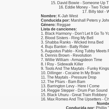
15. David Bowie - Someone Up T
16. Eddie Money - Two Ticke
17. Billy Idol 
Nombre:
K-Jah West
Conducida por:
Marshall Peters y Jo
Género:
Reggae
Lista de canciones:
1. Black Harmony - Don't Let It Go To 
2. Blood Sisters - Ring My Bell
3. Shabba Ranks - Wicked Inna Bed
4. Buju Banton - Batty Rider
5. Augustus Pablo - King Tubby Meets
6. Dennis Brown - Revolution
7. Willie William - Armagideon Time
8. I Roy - Sidewalk Killer
9. Toots And The Maytals - Funky Kings
10. Dillinger - Cocaine In My Brain
11. The Maytals - Pressure Drop
12. The Pliars - Bam Bam
13. Barrington Levy - Here I Come
14. Reggie Stepper - Drum Pan Sound
15. Black Uhuru - Great Train Robbery
16. Max Romeo And The Upsetters - Ch
Nombr
Conducida por:
Phillip