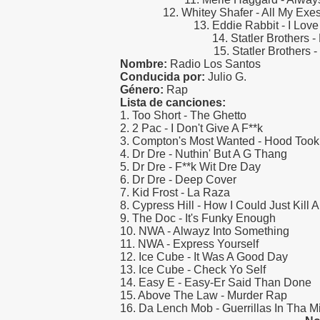
12. Whitey Shafer - All My Exes
13. Eddie Rabbit - I Love
14. Statler Brothers 
15. Statler Brothers 
Nombre:
Radio Los Santos
Conducida por:
Julio G.
Género:
Rap
Lista de canciones:
1. Too Short - The Ghetto
2. 2 Pac - I Don't Give A F**k
3. Compton's Most Wanted - Hood Too
4. Dr Dre - Nuthin' But A G Thang
5. Dr Dre - F**k Wit Dre Day
6. Dr Dre - Deep Cover
7. Kid Frost - La Raza
8. Cypress Hill - How I Could Just Kill 
9. The Doc - It's Funky Enough
10. NWA - Alwayz Into Something
11. NWA - Express Yourself
12. Ice Cube - It Was A Good Day
13. Ice Cube - Check Yo Self
14. Easy E - Easy-Er Said Than Done
15. Above The Law - Murder Rap
16. Da Lench Mob - Guerrillas In Tha Mi