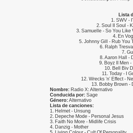
Lista 
1. SWV - I
2. Soul II Soul -
3. Samuelle - So You Like
4. En Vog
5. Johnny Gill - Rub You
6. Ralph Tresvan
7. G
8. Aaron Hall - 
9. Boyz II Men -
10. Bell Biv 
11. Today - I 
12. Wrecks 'n' Effect - 
13. Bobby Brown - 
Nombre:
Radio X: Alternativo
Conducida por:
Sage
Género:
Alternativo
Lista de canciones:
1. Helmet - Unsung
2. Depeche Mode - Personal Jesus
3. Faith No More - Midlife Crisis
4. Danzig - Mother
5. Living Colour - Cult Of Personality