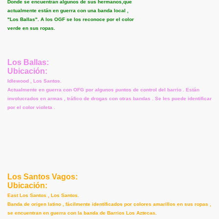
Donde se encuentran algunos de sus hermanos,que
actualmente están en guerra con una banda local ,
"Los Ballas". A los OGF se los reconoce por el color
verde en sus ropas.
Los Ballas:
Ubicación:
Idlewood , Los Santos.
Actualmente en guerra con OFG por algunos puntos de control del barrio . Están
involucrados en armas , tráfico de drogas con otras bandas . Se les puede identificar
por el color violeta .
Los Santos Vagos:
Ubicación:
East Los Santos , Los Santos.
Banda de origen latino , fácilmente identificados por colores amarillos en sus ropas ,
se encuentran en guerra con la banda de Barrios Los Aztecas.