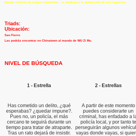
Banda violenta de origen Vietnamita , se dedican a la protección de sus negocios.
Triads:
Ubicación:
San Fierro
Las podrás encontrar en Chinatown al mando de WU Zi Mu.
NIVEL DE BÚSQUEDA
1 - Estrella
2 - Estrellas
Has cometido un delito, ¿qué
A partir de este momento
esperabas? ¿quedar impune?.
puedes considerarte un
Pues no, un policía, el más
criminal, has enfadado a l
cercano te seguirá durante un
policía local, y por tanto t
tiempo para tratar de atraparte.
perseguirán algunos vehícu
Tras un rato dejará de insistir.
vayas donde vayas, si quie