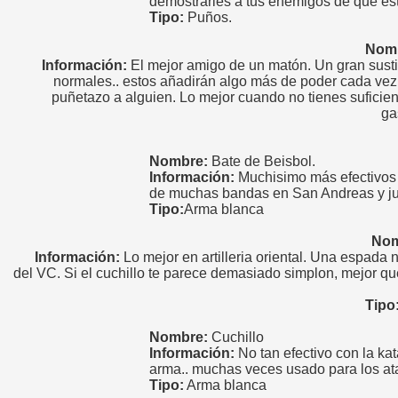
demostrarles a tus enemigos de que es
Tipo:
Puños.
Nom
Información:
El mejor amigo de un matón. Un gran susti
normales.. estos añadirán algo más de poder cada vez
puñetazo a alguien. Lo mejor cuando no tienes suficien
ga
Nombre:
Bate de Beisbol.
Información:
Muchisimo más efectivos 
de muchas bandas en San Andreas y ju
Tipo:
Arma blanca
Nom
Información:
Lo mejor en artilleria oriental. Una espada 
del VC. Si el cuchillo te parece demasiado simplon, mejor q
Tipo
Nombre:
Cuchillo
Información:
No tan efectivo con la ka
arma.. muchas veces usado para los a
Tipo:
Arma blanca