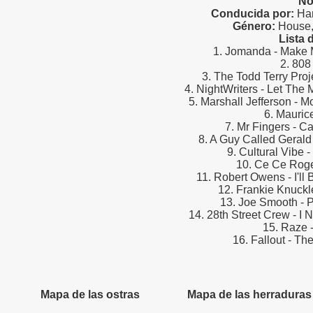
No
Conducida por:
Han
Género:
House,
Lista 
1. Jomanda - Make
2. 808 
3. The Todd Terry Pro
4. NightWriters - Let The
5. Marshall Jefferson - 
6. Maurice
7. Mr Fingers - C
8. A Guy Called Geral
9. Cultural Vibe
10. Ce Ce Rog
11. Robert Owens - I'll
12. Frankie Knuckl
13. Joe Smooth - 
14. 28th Street Crew - I
15. Raze 
16. Fallout - Th
Mapa de las ostras
Mapa de las herraduras