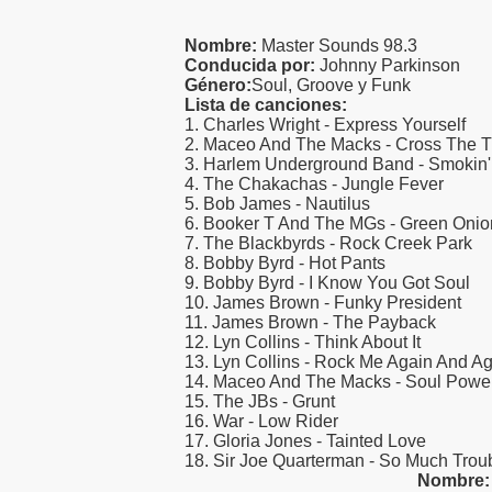
Nombre:
Master Sounds 98.3
Conducida por:
Johnny Parkinson
Género:
Soul, Groove y Funk
Lista de canciones:
1. Charles Wright - Express Yourself
2. Maceo And The Macks - Cross The T
3. Harlem Underground Band - Smoki
4. The Chakachas - Jungle Fever
5. Bob James - Nautilus
6. Booker T And The MGs - Green Onio
7. The Blackbyrds - Rock Creek Park
8. Bobby Byrd - Hot Pants
9. Bobby Byrd - I Know You Got Soul
10. James Brown - Funky President
11. James Brown - The Payback
12. Lyn Collins - Think About It
13. Lyn Collins - Rock Me Again And A
14. Maceo And The Macks - Soul Powe
15. The JBs - Grunt
16. War - Low Rider
17. Gloria Jones - Tainted Love
18. Sir Joe Quarterman - So Much Trou
Nombre: