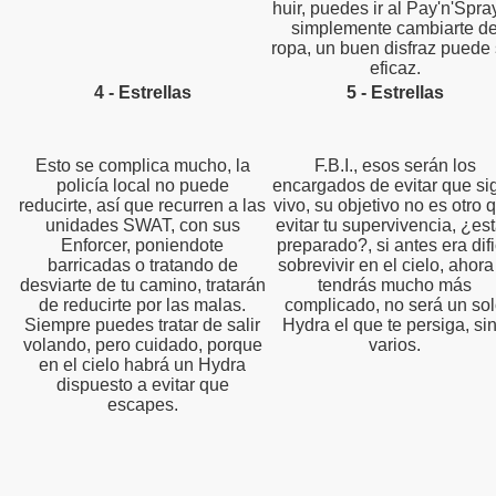
huir, puedes ir al Pay'n'Spray
simplemente cambiarte d
ropa, un buen disfraz puede 
eficaz.
4 - Estrellas
5 - Estrellas
Esto se complica mucho, la
F.B.I., esos serán los
policía local no puede
encargados de evitar que si
reducirte, así que recurren a las
vivo, su objetivo no es otro 
unidades SWAT, con sus
evitar tu supervivencia, ¿es
Enforcer, poniendote
preparado?, si antes era difi
barricadas o tratando de
sobrevivir en el cielo, ahora
desviarte de tu camino, tratarán
tendrás mucho más
de reducirte por las malas.
complicado, no será un so
Siempre puedes tratar de salir
Hydra el que te persiga, si
volando, pero cuidado, porque
varios.
en el cielo habrá un Hydra
dispuesto a evitar que
escapes.