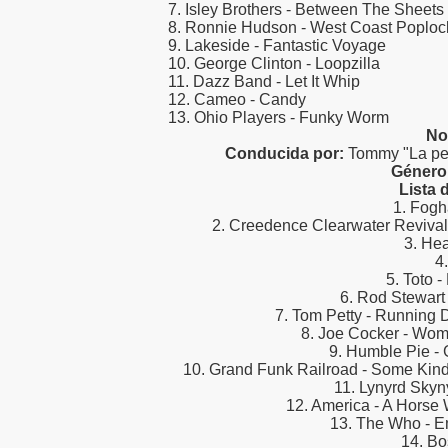
7. Isley Brothers - Between The Sheets
8. Ronnie Hudson - West Coast Poploc
9. Lakeside - Fantastic Voyage
10. George Clinton - Loopzilla
11. Dazz Band - Let It Whip
12. Cameo - Candy
13. Ohio Players - Funky Worm
No
Conducida por:
Tommy "La pes
Género
Lista 
1. Fogh
2. Creedence Clearwater Revival
3. Hea
4.
5. Toto 
6. Rod Stewart
7. Tom Petty - Running
8. Joe Cocker - W
9. Humble Pie - 
10. Grand Funk Railroad - Some Kin
11. Lynyrd Skyny
12. America - A Horse
13. The Who - E
14. Bo