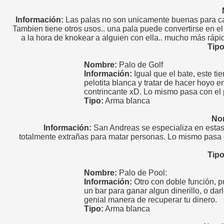
Información:
Las palas no son unicamente buenas para ca
Tambien tiene otros usos.. una pala puede convertirse en el
a la hora de knokear a alguien con ella.. mucho más rápid
Tipo
Nombre:
Palo de Golf
Información:
Igual que el bate, este tie
pelotita blanca y tratar de hacer hoyo e
contrincante xD. Lo mismo pasa con el 
Tipo:
Arma blanca
No
Información:
San Andreas se especializa en esta
totalmente extrañas para matar personas. Lo mismo pasa 
Tipo
Nombre:
Palo de Pool:
Información:
Otro con doble función, p
un bar para ganar algun dinerillo, o darl
genial manera de recuperar tu dinero.
Tipo:
Arma blanca